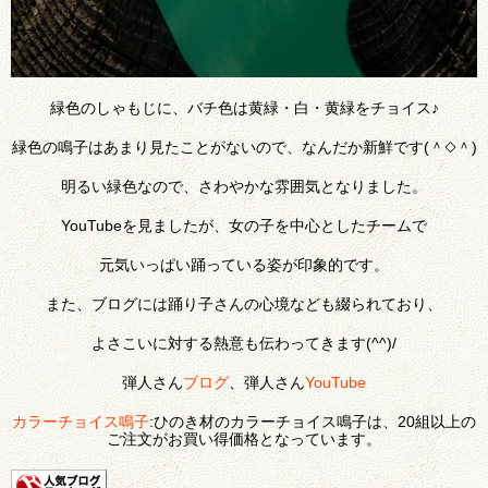
緑色のしゃもじに、バチ色は黄緑・白・黄緑をチョイス♪
緑色の鳴子はあまり見たことがないので、なんだか新鮮です(＾◇＾)
明るい緑色なので、さわやかな雰囲気となりました。
YouTubeを見ましたが、女の子を中心としたチームで
元気いっぱい踊っている姿が印象的です。
また、ブログには踊り子さんの心境なども綴られており、
よさこいに対する熱意も伝わってきます(^^)/
弾人さん
ブログ
、弾人さん
YouTube
カラーチョイス鳴子
:ひのき材のカラーチョイス鳴子は、20組以上の
ご注文がお買い得価格となっています。