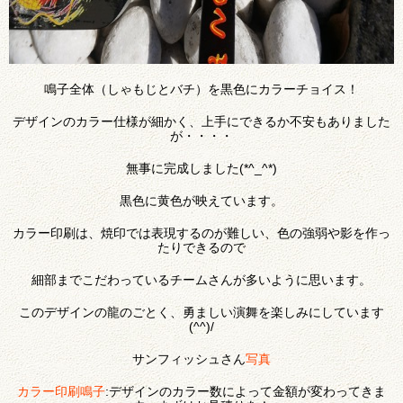
鳴子全体（しゃもじとバチ）を黒色にカラーチョイス！
デザインのカラー仕様が細かく、上手にできるか不安もありました
が・・・・
無事に完成しました(*^_^*)
黒色に黄色が映えています。
カラー印刷は、焼印では表現するのが難しい、色の強弱や影を作っ
たりできるので
細部までこだわっているチームさんが多いように思います。
このデザインの龍のごとく、勇ましい演舞を楽しみにしています
(^^)/
サンフィッシュさん
写真
カラー印刷鳴子
:デザインのカラー数によって金額が変わってきま