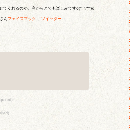
てくれるのか、今からとても楽しみですo(*^▽^*)o
さん
フェイスブック
、
ツイッター
quired)
ired)