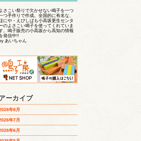
よさこい祭りで欠かせない鳴子を一つ
一つ手作りで作成。全国的に有名な、
ほにや・えびしばも小高坂更生センタ
ーのよさこい鳴子を使ってくれていま
す。鳴子販売の小高坂から高知の情報
を発信中!!
by あいちゃん
アーカイブ
2026年8月
2026年7月
2026年6月
2026年5月