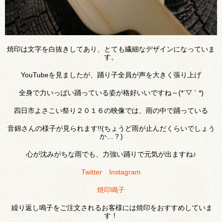
焼印は文字を白抜きしてあり、とても繊細なデザインになっていま
す。
YouTubeを見ましたが、踊り子全員が声を大きく張り上げ
全身で力いっぱい踊っている姿が格好いいですね～(*´▽｀*)
四日市よさこい祭り２０１６の映像では、雨の中で踊っている
音錦さんの様子が見られます!!(ちょうど雨が止んだくらいでしょう
か…？)
心が沈みがちな雨でも、力強い踊りで元気が出ますね♪
Twitter
Instagram
焼印鳴子
繰り返し鳴子をご注文されるお客様には焼印をおすすめしていま
す！