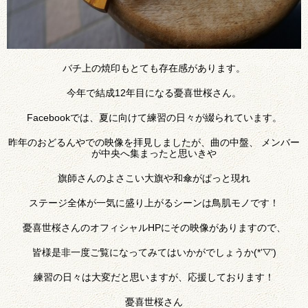
バチ上の焼印もとても存在感があります。
今年で結成12年目になる憂喜世桜さん。
Facebookでは、夏に向けて練習の日々が綴られています。
昨年のおどるんやでの映像を拝見しましたが、曲の中盤、 メンバー
が中央へ集まったと思いきや
旗師さんのよさこい大旗や和傘がぱっと現れ
ステージ全体が一気に盛り上がるシーンは鳥肌モノです！
憂喜世桜さんのオフィシャルHPにその映像がありますので、
皆様是非一度ご覧になってみてはいかがでしょうか(*’▽’)
練習の日々は大変だと思いますが、応援しております！
憂喜世桜さん