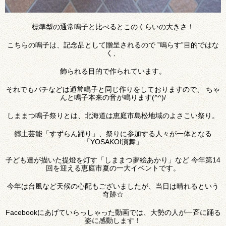
標準型の通常鳴子と比べるとこのくらいの大きさ！
こちらの鳴子は、記念品として贈呈されるので ”鳴らす”目的ではな
く、
飾られる目的で作られています。
それでもバチなどは通常鳴子と同じ作りをしておりますので、 ちゃ
んと鳴子本来の音が鳴ります(^^)/
しままつ鳴子祭りとは、北海道は恵庭市島松地域のよさこい祭り。
郷土芸能「すずらん踊り」、祭りに参加する人々が一体となる
「YOSAKOI演舞」
子ども達が描いた提燈を灯す「しままつ夢絵あかり」など 今年第14
回を迎える恵庭市夏の一大イベントです。
今年は台風など天候の心配もございましたが、当日は晴れるという
奇跡☆
Facebookにあげていらっしゃった動画では、大勢の人が一斉に踊る
姿に感動します！