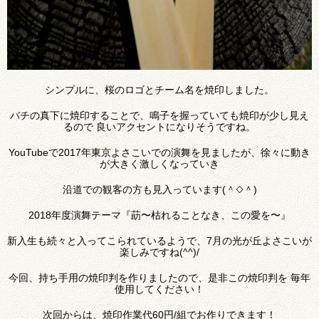
シンプルに、桜のロゴとチーム名を焼印しました。
バチの真下に焼印することで、鳴子を握っていても焼印が少し見え
るので 良いアクセントになりそうですね。
YouTubeで2017年東京よさこいでの演舞を見ましたが、徐々に動き
が大きく激しくなっていき
沿道での観客の方も見入っています(＾◇＾)
2018年度演舞テーマ『莇〜枯れることなき、この愛を〜』
新入生も続々と入ってこられているようで、7月の光が丘よさこいが
楽しみですね(^^)/
今回、持ち手用の焼印判を作りましたので、是非この焼印判を 毎年
使用してください！
次回からは、焼印作業代60円/組でお作りできます！