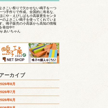
よさこい祭りで欠かせない鳴子を一つ
一つ手作りで作成。全国的に有名な、
ほにや・えびしばも小高坂更生センタ
ーのよさこい鳴子を使ってくれていま
す。鳴子販売の小高坂から高知の情報
を発信中!!
by あいちゃん
アーカイブ
2026年8月
2026年7月
2026年6月
2026年5月