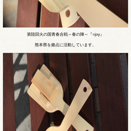
第陸回火の国青春合戦～春の陣～『○joy』
熊本県を拠点に活動しています。