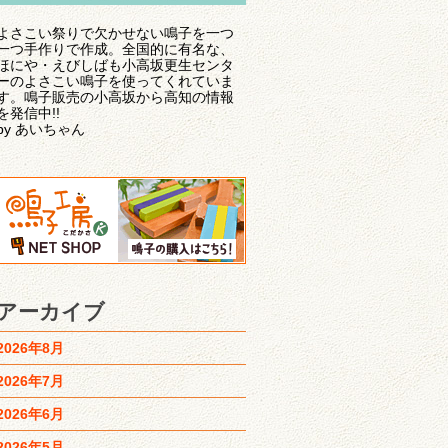
よさこい祭りで欠かせない鳴子を一つ
一つ手作りで作成。全国的に有名な、
ほにや・えびしばも小高坂更生センタ
ーのよさこい鳴子を使ってくれていま
す。鳴子販売の小高坂から高知の情報
を発信中!!
by あいちゃん
アーカイブ
2026年8月
2026年7月
2026年6月
2026年5月