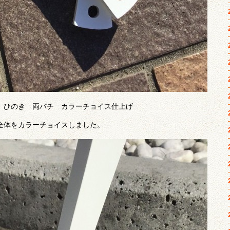
 ひのき 両バチ カラーチョイス仕上げ
全体をカラーチョイスしました。