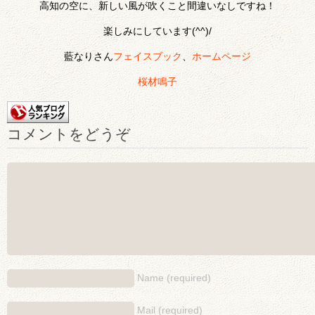
高知の空に、新しい風が吹くこと間違いなしですね！
楽しみにしています(^^)/
藍なりさん
フェイスブック
、
ホームページ
桜材鳴子
コメントをどうぞ
Name (required)
Mail (required)